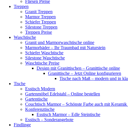
Fliesen Preise
Treppen
Granit Treppen
Marmor Treppen
Schiefer Treppen
Silestone Treppen
Treppen Preise
Waschtische
Granit und Marmorwaschtische online
Marmorbäder – Ihr Traumbad mit Naturstein
Schiefer Waschtische
Silestone Waschtische
Waschtische Preise
Design mit Granittischen – Granittische online
Granittische – Jetzt Online konfigurieren
Tische nach Maß – modern und in kl
Tische
Esstisch Modern
Gartenmöbel Edelstahl – Online bestellen
Gartentische
Couchtisch Marmor – Schönste Farbe auch mit Keramik 
Konferenztische
Esstisch Marmor – Edle Steintische
Esstisch – Sonderangebote
Findlinge