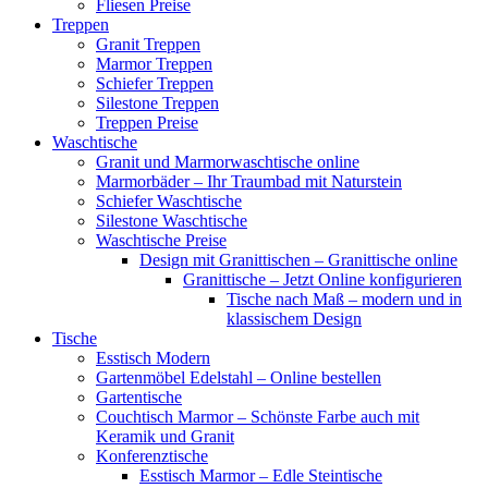
Fliesen Preise
Treppen
Granit Treppen
Marmor Treppen
Schiefer Treppen
Silestone Treppen
Treppen Preise
Waschtische
Granit und Marmorwaschtische online
Marmorbäder – Ihr Traumbad mit Naturstein
Schiefer Waschtische
Silestone Waschtische
Waschtische Preise
Design mit Granittischen – Granittische online
Granittische – Jetzt Online konfigurieren
Tische nach Maß – modern und in
klassischem Design
Tische
Esstisch Modern
Gartenmöbel Edelstahl – Online bestellen
Gartentische
Couchtisch Marmor – Schönste Farbe auch mit
Keramik und Granit
Konferenztische
Esstisch Marmor – Edle Steintische