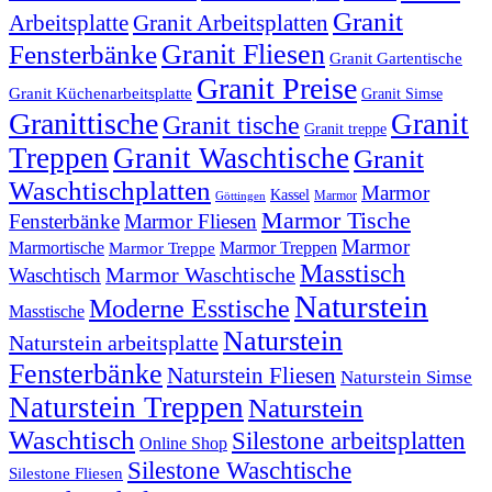
Granit
Arbeitsplatte
Granit Arbeitsplatten
Granit Fliesen
Fensterbänke
Granit Gartentische
Granit Preise
Granit Küchenarbeitsplatte
Granit Simse
Granittische
Granit
Granit tische
Granit treppe
Treppen
Granit Waschtische
Granit
Waschtischplatten
Marmor
Kassel
Marmor
Göttingen
Marmor Tische
Fensterbänke
Marmor Fliesen
Marmor
Marmortische
Marmor Treppen
Marmor Treppe
Masstisch
Marmor Waschtische
Waschtisch
Naturstein
Moderne Esstische
Masstische
Naturstein
Naturstein arbeitsplatte
Fensterbänke
Naturstein Fliesen
Naturstein Simse
Naturstein Treppen
Naturstein
Waschtisch
Silestone arbeitsplatten
Online Shop
Silestone Waschtische
Silestone Fliesen