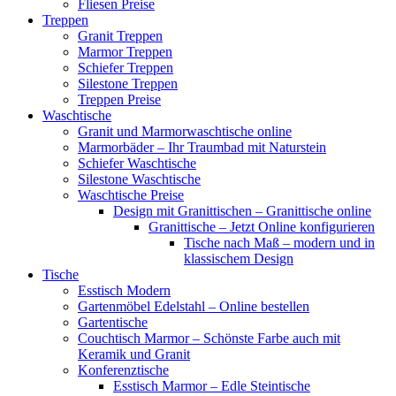
Fliesen Preise
Treppen
Granit Treppen
Marmor Treppen
Schiefer Treppen
Silestone Treppen
Treppen Preise
Waschtische
Granit und Marmorwaschtische online
Marmorbäder – Ihr Traumbad mit Naturstein
Schiefer Waschtische
Silestone Waschtische
Waschtische Preise
Design mit Granittischen – Granittische online
Granittische – Jetzt Online konfigurieren
Tische nach Maß – modern und in
klassischem Design
Tische
Esstisch Modern
Gartenmöbel Edelstahl – Online bestellen
Gartentische
Couchtisch Marmor – Schönste Farbe auch mit
Keramik und Granit
Konferenztische
Esstisch Marmor – Edle Steintische