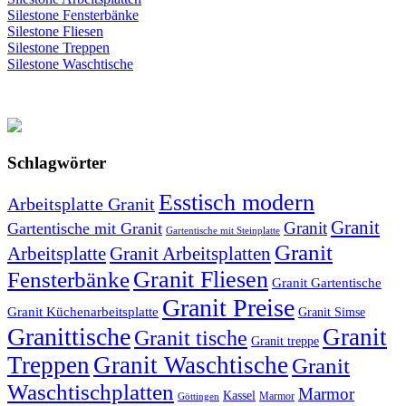
Silestone Fensterbänke
Silestone Fliesen
Silestone Treppen
Silestone Waschtische
Schlagwörter
Esstisch modern
Arbeitsplatte Granit
Granit
Granit
Gartentische mit Granit
Gartentische mit Steinplatte
Granit
Arbeitsplatte
Granit Arbeitsplatten
Granit Fliesen
Fensterbänke
Granit Gartentische
Granit Preise
Granit Küchenarbeitsplatte
Granit Simse
Granittische
Granit
Granit tische
Granit treppe
Treppen
Granit Waschtische
Granit
Waschtischplatten
Marmor
Kassel
Marmor
Göttingen