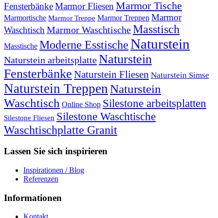
Marmor Tische
Fensterbänke
Marmor Fliesen
Marmor
Marmortische
Marmor Treppen
Marmor Treppe
Masstisch
Marmor Waschtische
Waschtisch
Naturstein
Moderne Esstische
Masstische
Naturstein
Naturstein arbeitsplatte
Fensterbänke
Naturstein Fliesen
Naturstein Simse
Naturstein Treppen
Naturstein
Waschtisch
Silestone arbeitsplatten
Online Shop
Silestone Waschtische
Silestone Fliesen
Waschtischplatte Granit
Lassen Sie sich inspirieren
Inspirationen / Blog
Referenzen
Informationen
Kontakt