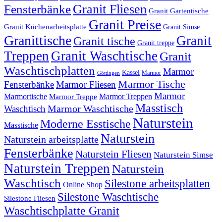
Granit Fliesen
Fensterbänke
Granit Gartentische
Granit Preise
Granit Küchenarbeitsplatte
Granit Simse
Granittische
Granit
Granit tische
Granit treppe
Treppen
Granit Waschtische
Granit
Waschtischplatten
Marmor
Kassel
Marmor
Göttingen
Marmor Tische
Fensterbänke
Marmor Fliesen
Marmor
Marmortische
Marmor Treppen
Marmor Treppe
Masstisch
Marmor Waschtische
Waschtisch
Naturstein
Moderne Esstische
Masstische
Naturstein
Naturstein arbeitsplatte
Fensterbänke
Naturstein Fliesen
Naturstein Simse
Naturstein Treppen
Naturstein
Waschtisch
Silestone arbeitsplatten
Online Shop
Silestone Waschtische
Silestone Fliesen
Waschtischplatte Granit