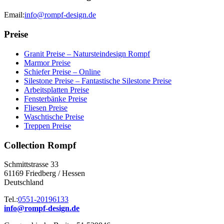
Email:
info@rompf-design.de
Preise
Granit Preise – Natursteindesign Rompf
Marmor Preise
Schiefer Preise – Online
Silestone Preise – Fantastische Silestone Preise
Arbeitsplatten Preise
Fensterbänke Preise
Fliesen Preise
Waschtische Preise
Treppen Preise
Collection Rompf
Schmittstrasse 33
61169 Friedberg / Hessen
Deutschland
Tel.:
0551-20196133
info@rompf-design.de