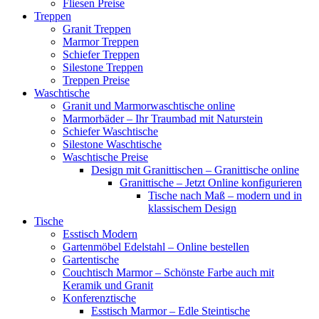
Fliesen Preise
Treppen
Granit Treppen
Marmor Treppen
Schiefer Treppen
Silestone Treppen
Treppen Preise
Waschtische
Granit und Marmorwaschtische online
Marmorbäder – Ihr Traumbad mit Naturstein
Schiefer Waschtische
Silestone Waschtische
Waschtische Preise
Design mit Granittischen – Granittische online
Granittische – Jetzt Online konfigurieren
Tische nach Maß – modern und in
klassischem Design
Tische
Esstisch Modern
Gartenmöbel Edelstahl – Online bestellen
Gartentische
Couchtisch Marmor – Schönste Farbe auch mit
Keramik und Granit
Konferenztische
Esstisch Marmor – Edle Steintische