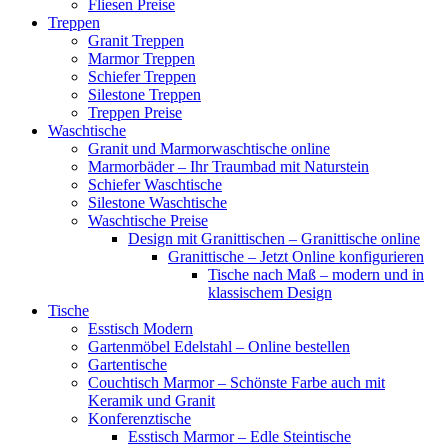
Fliesen Preise
Treppen
Granit Treppen
Marmor Treppen
Schiefer Treppen
Silestone Treppen
Treppen Preise
Waschtische
Granit und Marmorwaschtische online
Marmorbäder – Ihr Traumbad mit Naturstein
Schiefer Waschtische
Silestone Waschtische
Waschtische Preise
Design mit Granittischen – Granittische online
Granittische – Jetzt Online konfigurieren
Tische nach Maß – modern und in
klassischem Design
Tische
Esstisch Modern
Gartenmöbel Edelstahl – Online bestellen
Gartentische
Couchtisch Marmor – Schönste Farbe auch mit
Keramik und Granit
Konferenztische
Esstisch Marmor – Edle Steintische