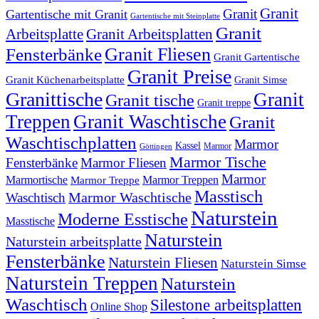
Granit
Granit
Gartentische mit Granit
Gartentische mit Steinplatte
Granit
Arbeitsplatte
Granit Arbeitsplatten
Granit Fliesen
Fensterbänke
Granit Gartentische
Granit Preise
Granit Küchenarbeitsplatte
Granit Simse
Granittische
Granit
Granit tische
Granit treppe
Treppen
Granit Waschtische
Granit
Waschtischplatten
Marmor
Kassel
Marmor
Göttingen
Marmor Tische
Fensterbänke
Marmor Fliesen
Marmor
Marmortische
Marmor Treppen
Marmor Treppe
Masstisch
Marmor Waschtische
Waschtisch
Naturstein
Moderne Esstische
Masstische
Naturstein
Naturstein arbeitsplatte
Fensterbänke
Naturstein Fliesen
Naturstein Simse
Naturstein Treppen
Naturstein
Waschtisch
Silestone arbeitsplatten
Online Shop