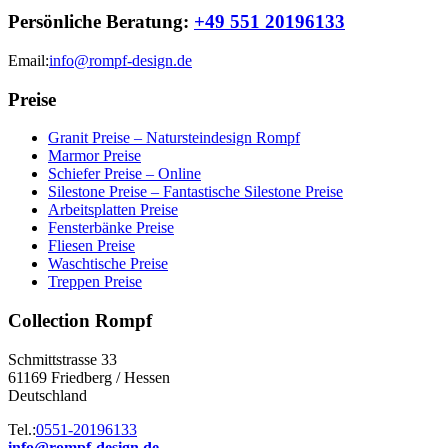
Persönliche Beratung:
+49 551 20196133
Email:
info@rompf-design.de
Preise
Granit Preise – Natursteindesign Rompf
Marmor Preise
Schiefer Preise – Online
Silestone Preise – Fantastische Silestone Preise
Arbeitsplatten Preise
Fensterbänke Preise
Fliesen Preise
Waschtische Preise
Treppen Preise
Collection Rompf
Schmittstrasse 33
61169 Friedberg / Hessen
Deutschland
Tel.:
0551-20196133
info@rompf-design.de