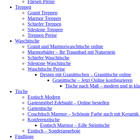
Fliesen Preise
Treppen
Granit Treppen
Marmor Treppen
Schiefer Treppen
Silestone Treppen
Treppen Preise
Waschtische
Granit und Marmorwaschtische online
Marmorbäder – Ihr Traumbad mit Naturstein
Schiefer Waschtische
Silestone Waschtische
Waschtische Preise
Design mit Granittischen – Granittische online
Granittische – Jetzt Online konfigurieren
Tische nach Maß – modern und in kl
Tische
Esstisch Modern
Gartenmöbel Edelstahl – Online bestellen
Gartentische
Couchtisch Marmor – Schönste Farbe auch mit Keramik 
Konferenztische
Esstisch Marmor – Edle Steintische
Esstisch – Sonderangebote
Findlinge